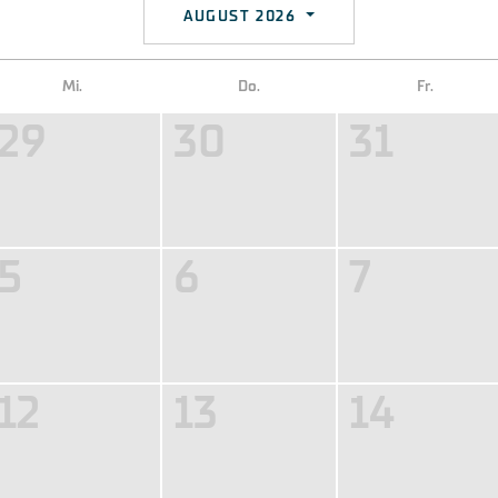
AUGUST 2026
Mi.
Do.
Fr.
29
30
31
5
6
7
12
13
14