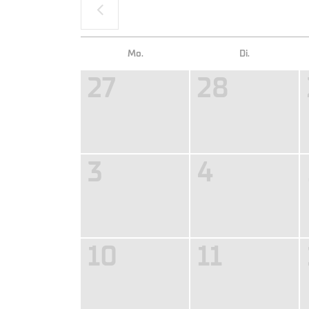
Unsere Zahlungsarten:
Mo.
Di.
27
28
3
4
10
11