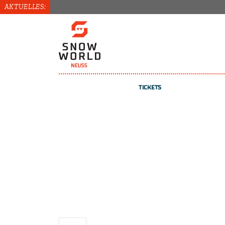
AKTUELLES:
N
TICKETS
TICKETS
KURSE
GUTSCHEINE
REGISTRIEREN / ANMELDEN