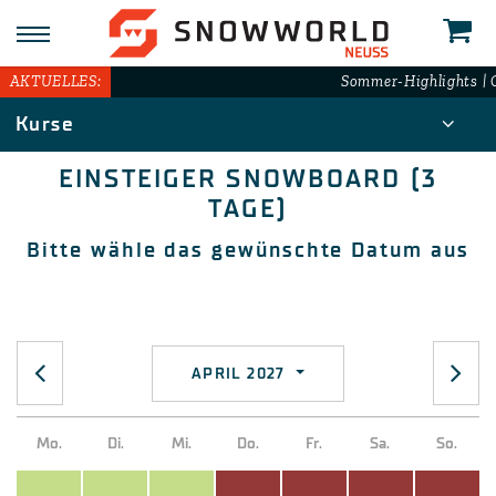
N
AKTUELLES:
Sommer-Highlights | G
Kurse
EINSTEIGER SNOWBOARD (3
TAGE)
Bitte wähle das gewünschte Datum aus
APRIL 2027
Mo.
Di.
Mi.
Do.
Fr.
Sa.
So.