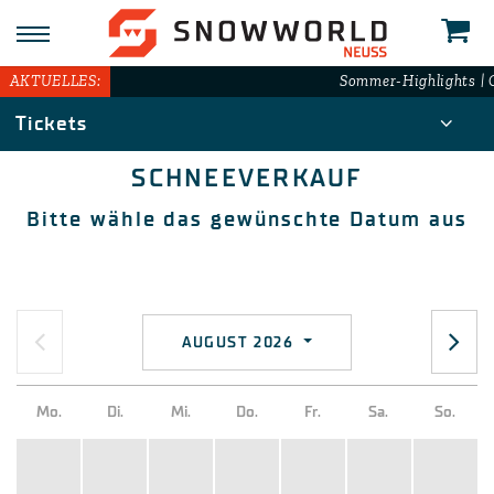
AKTUELLES:
Sommer-Highlights | G
Tickets
SCHNEEVERKAUF
Bitte wähle das gewünschte Datum aus
AUGUST 2026
Mo.
Di.
Mi.
Do.
Fr.
Sa.
So.